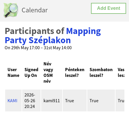
Calendar
Add Event
Participants of
Mapping
Party Széplakon
On 29th May 17:00 – 31st May 14:00
Név
User
Signed
vagy
Pénteken
Szombaton
Vasá
Name
Up On
OSM
leszel?
leszel?
lesze
név
2026-
KAMI
05-26
kami911
True
True
True
20:24