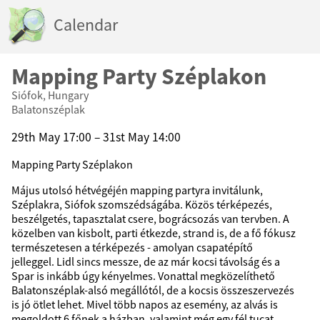
Calendar
Mapping Party Széplakon
Siófok, Hungary
Balatonszéplak
29th May 17:00 – 31st May 14:00
Mapping Party Széplakon
Május utolsó hétvégéjén mapping partyra invitálunk,
Széplakra, Siófok szomszédságába. Közös térképezés,
beszélgetés, tapasztalat csere, bográcsozás van tervben. A
közelben van kisbolt, parti étkezde, strand is, de a fő fókusz
természetesen a térképezés - amolyan csapatépítő
jelleggel. Lidl sincs messze, de az már kocsi távolság és a
Spar is inkább úgy kényelmes. Vonattal megközelíthető
Balatonszéplak-alsó megállótól, de a kocsis összeszervezés
is jó ötlet lehet. Mivel több napos az esemény, az alvás is
megoldott 6 főnek a házban, valamint még egy fél tucat