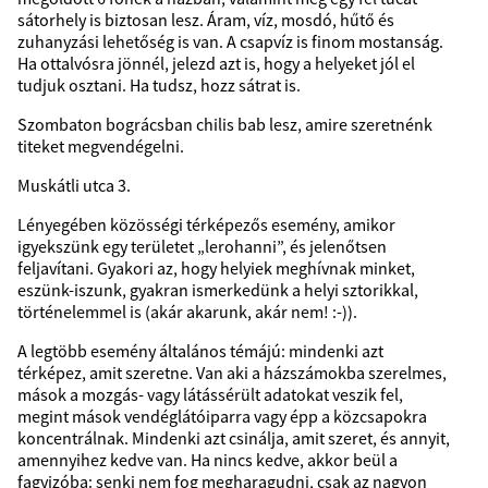
sátorhely is biztosan lesz. Áram, víz, mosdó, hűtő és
zuhanyzási lehetőség is van. A csapvíz is finom mostanság.
Ha ottalvósra jönnél, jelezd azt is, hogy a helyeket jól el
tudjuk osztani. Ha tudsz, hozz sátrat is.
Szombaton bográcsban chilis bab lesz, amire szeretnénk
titeket megvendégelni.
Muskátli utca 3.
Lényegében közösségi térképezős esemény, amikor
igyekszünk egy területet „lerohanni”, és jelenőtsen
feljavítani. Gyakori az, hogy helyiek meghívnak minket,
eszünk-iszunk, gyakran ismerkedünk a helyi sztorikkal,
történelemmel is (akár akarunk, akár nem! :-)).
A legtöbb esemény általános témájú: mindenki azt
térképez, amit szeretne. Van aki a házszámokba szerelmes,
mások a mozgás- vagy látássérült adatokat veszik fel,
megint mások vendéglátóiparra vagy épp a közcsapokra
koncentrálnak. Mindenki azt csinálja, amit szeret, és annyit,
amennyihez kedve van. Ha nincs kedve, akkor beül a
fagyizóba: senki nem fog megharagudni, csak az nagyon