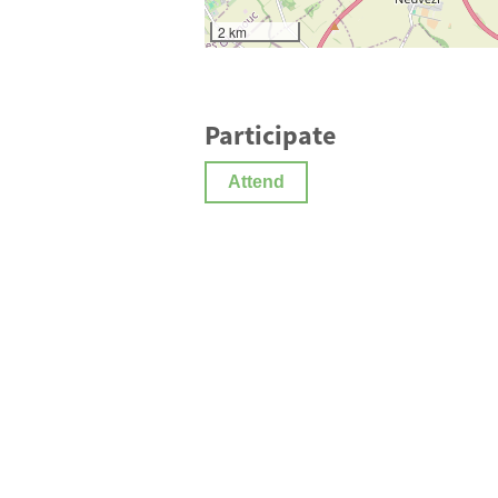
2 km
Participate
Attend