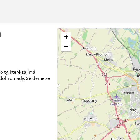
n
+
−
 ty, které zajímá
e dohromady. Sejdeme se