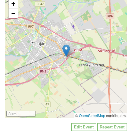
+
−
3 km
©
OpenStreetMap
contributors
Edit Event
Repeat Event