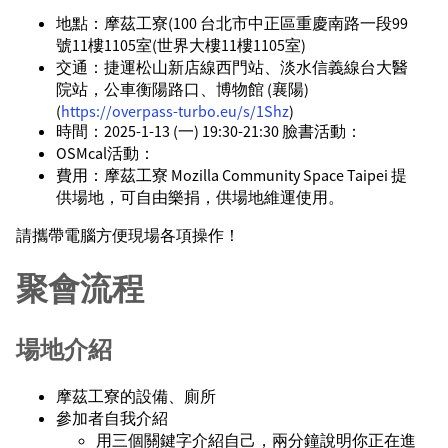
地點：摩茲工寮(100 台北市中正區重慶南路一段99
號11樓1105室(世界大樓11樓1105室)
交通：捷運松山新店線西門站、淡水信義線台大醫
院站，公車衡陽路口、博物館 (襄陽)
(
https://overpass-turbo.eu/s/1Shz
)
時間：2025-1-13 (一) 19:30-21:30 臉書活動：
OSMcal活動：
費用：摩茲工寮 Mozilla Community Space Taipei 提
供場地，可自由樂捐，供場地維運使用。
請攜帶電腦方便現場各項操作！
聚會流程
場地介紹
摩茲工寮的設備、廁所
參加者自我介紹
用三個關鍵字介紹自己，兩分鐘說明你正在進