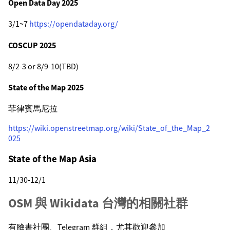
Open Data Day 2025
3/1~7
https://opendataday.org/
COSCUP 2025
8/2-3 or 8/9-10(TBD)
State of the Map 2025
菲律賓馬尼拉
https://wiki.openstreetmap.org/wiki/State_of_the_Map_2
025
State of the Map Asia
11/30-12/1
OSM 與 Wikidata 台灣的相關社群
有臉書社團、Telegram 群組，尤其歡迎參加