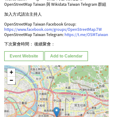
OpenStreetMap Taiwan 與 Wikidata Taiwan Telegram 群組
加入方式請洽主持人
OpenStreetMap Taiwan Facebook Group:
https://www.facebook.com/groups/OpenStreetMap.TW
OpenStreetMap Taiwan Telegram:
https://t.me/OSMTaiwan
下次聚會時間： 後續聚會：
Event Website
Add to Calendar
+
−