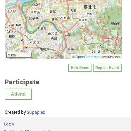
3 km
©
OpenStreetMap
contributors
Edit Event
Repeat Event
Participate
Attend
Created by
Supaplex
Login