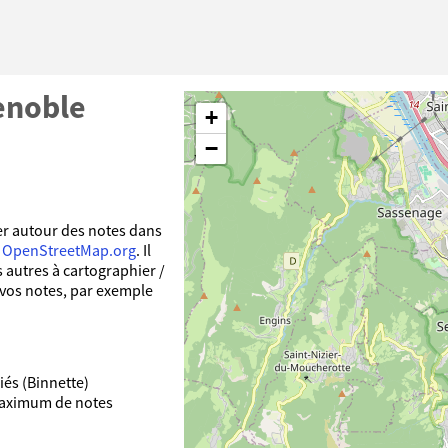
enoble
+
−
r autour des notes dans
b
OpenStreetMap.org
. Il
 autres à cartographier /
 vos notes, par exemple
iés (Binnette)
 maximum de notes