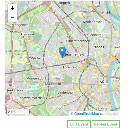
+
−
2 km
©
OpenStreetMap
contributors
Edit Event
Repeat Event