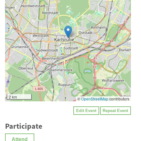
2 km
©
OpenStreetMap
contributors
Edit Event
Repeat Event
Participate
Attend