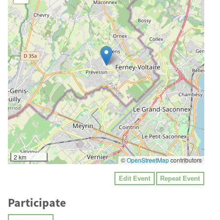
2 km
©
OpenStreetMap
contributors
Edit Event
Repeat Event
Participate