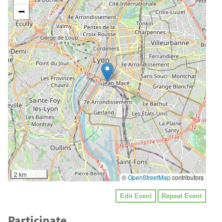
−
2 km
©
OpenStreetMap
contributors
Edit Event
Repeat Event
Participate