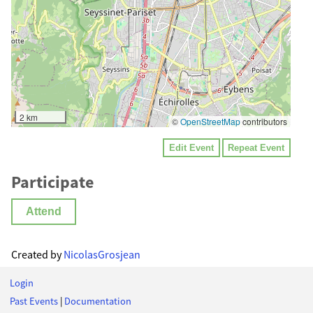
2 km
©
OpenStreetMap
contributors
Edit Event
Repeat Event
Participate
Attend
Created by
NicolasGrosjean
Login
Past Events
|
Documentation