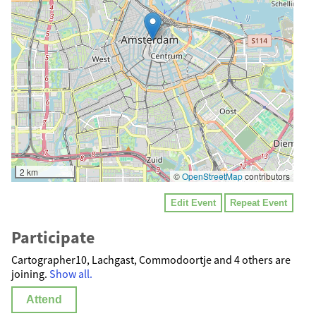
2 km
©
OpenStreetMap
contributors
Edit Event
Repeat Event
Participate
Cartographer10, Lachgast, Commodoortje and 4 others are
joining.
Show all.
Attend