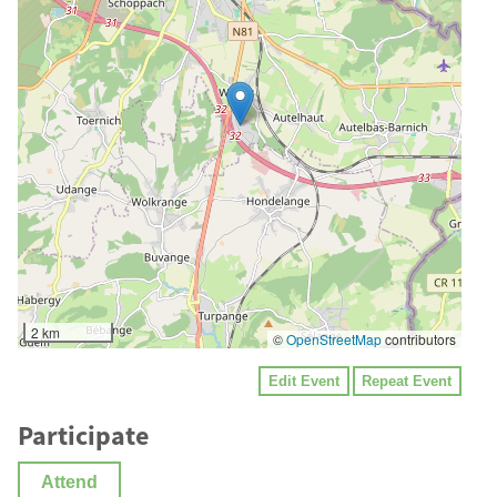
2 km
©
OpenStreetMap
contributors
Edit Event
Repeat Event
Participate
Attend