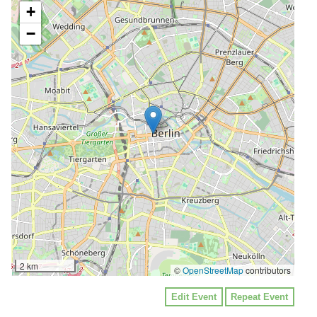
+
−
2 km
©
OpenStreetMap
contributors
Edit Event
Repeat Event