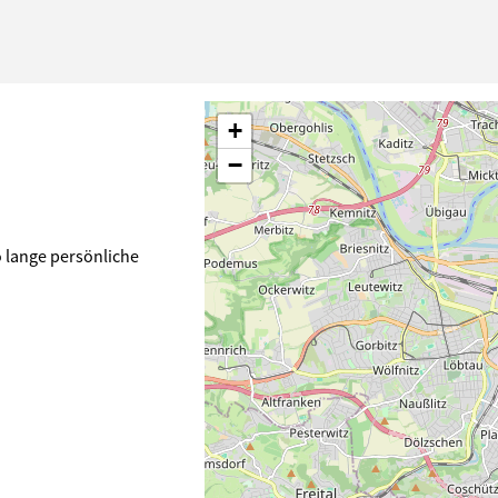
+
−
 lange persönliche