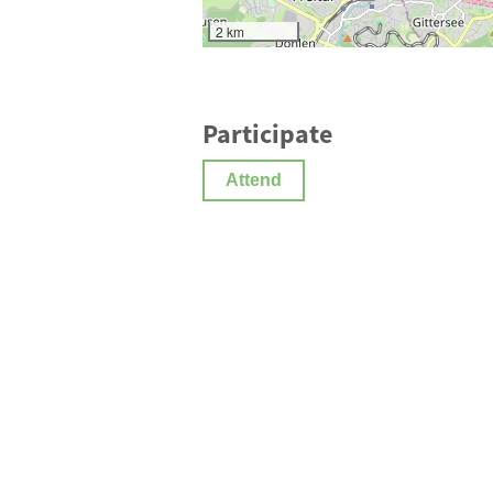
2 km
Participate
Attend