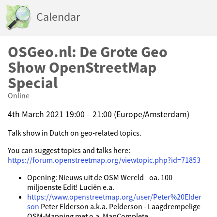
Calendar
OSGeo.nl: De Grote Geo
Show OpenStreetMap
Special
Online
4th March 2021 19:00 – 21:00 (Europe/Amsterdam)
Talk show in Dutch on geo-related topics.
You can suggest topics and talks here:
https://forum.openstreetmap.org/viewtopic.php?id=71853
Opening: Nieuws uit de OSM Wereld - oa. 100
miljoenste Edit! Luciën e.a.
https://www.openstreetmap.org/user/Peter%20Elder
son
Peter Elderson a.k.a. Pelderson - Laagdrempelige
OSM-Mapping met o.a. MapComplete