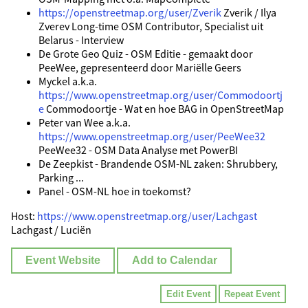
https://openstreetmap.org/user/Zverik
Zverik / Ilya
Zverev Long-time OSM Contributor, Specialist uit
Belarus - Interview
De Grote Geo Quiz - OSM Editie - gemaakt door
PeeWee, gepresenteerd door Mariëlle Geers
Myckel a.k.a.
https://www.openstreetmap.org/user/Commodoortj
e
Commodoortje - Wat en hoe BAG in OpenStreetMap
Peter van Wee a.k.a.
https://www.openstreetmap.org/user/PeeWee32
PeeWee32 - OSM Data Analyse met PowerBI
De Zeepkist - Brandende OSM-NL zaken: Shrubbery,
Parking ...
Panel - OSM-NL hoe in toekomst?
Host:
https://www.openstreetmap.org/user/Lachgast
Lachgast / Luciën
Event Website
Add to Calendar
Edit Event
Repeat Event