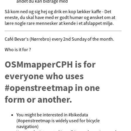
andet du kan bidrage med
Så kom ned og sig hej og drik en kop lækker kaffe - Det
eneste, du skal have med er godt humør og ønsket om at
lære nogle rare mennesker at kende i et afslappet miljø.
Café Bevar's (Nørrebro) every 2nd Sunday of the month.
Who is it for ?
OSMmapperCPH is for
everyone who uses
#openstreetmap in one
form or another.
You might be interested in #bikedata
(#openstreetmap is widely used for bicycle
navigation)