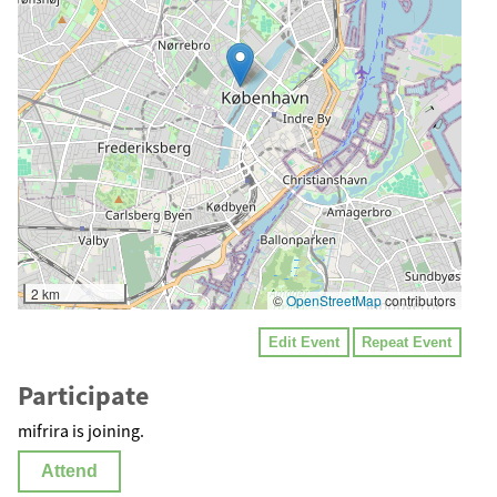
2 km
©
OpenStreetMap
contributors
Edit Event
Repeat Event
Participate
mifrira is joining.
Attend