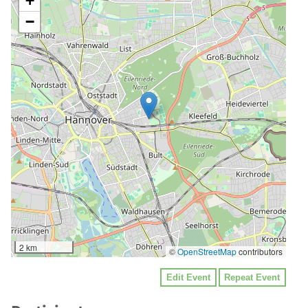
+
−
2 km
©
OpenStreetMap
contributors
Edit Event
Repeat Event