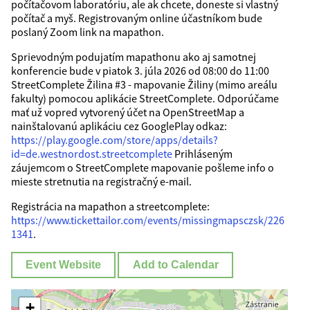
počítačovom laboratóriu, ale ak chcete, doneste si vlastný
počítač a myš. Registrovaným online účastníkom bude
poslaný Zoom link na mapathon.
Sprievodným podujatím mapathonu ako aj samotnej
konferencie bude v piatok 3. júla 2026 od 08:00 do 11:00
StreetComplete Žilina #3 - mapovanie Žiliny (mimo areálu
fakulty) pomocou aplikácie StreetComplete. Odporúčame
mať už vopred vytvorený účet na OpenStreetMap a
nainštalovanú aplikáciu cez GooglePlay odkaz:
https://play.google.com/store/apps/details?
id=de.westnordost.streetcomplete
Prihláseným
záujemcom o StreetComplete mapovanie pošleme info o
mieste stretnutia na registračný e-mail.
Registrácia na mapathon a streetcomplete:
https://www.tickettailor.com/events/missingmapsczsk/226
1341
.
Event Website
Add to Calendar
+