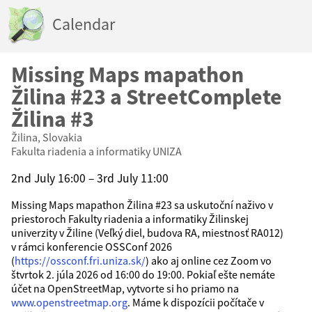
Calendar
Missing Maps mapathon
Žilina #23 a StreetComplete
Žilina #3
Žilina, Slovakia
Fakulta riadenia a informatiky UNIZA
2nd July 16:00 – 3rd July 11:00
Missing Maps mapathon Žilina #23 sa uskutoční naživo v
priestoroch Fakulty riadenia a informatiky Žilinskej
univerzity v Žiline (Veľký diel, budova RA, miestnosť RA012)
v rámci konferencie OSSConf 2026
(
https://ossconf.fri.uniza.sk/
) ako aj online cez Zoom vo
štvrtok 2. júla 2026 od 16:00 do 19:00. Pokiaľ ešte nemáte
účet na OpenStreetMap, vytvorte si ho priamo na
www.openstreetmap.org
. Máme k dispozícii počítače v