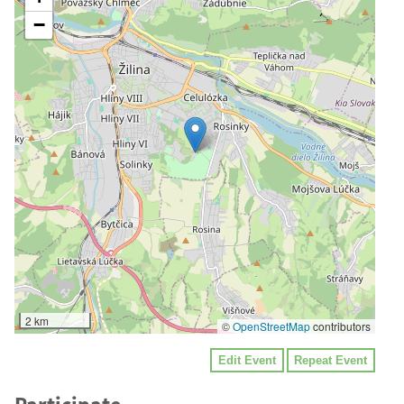
−
2 km
©
OpenStreetMap
contributors
Edit Event
Repeat Event