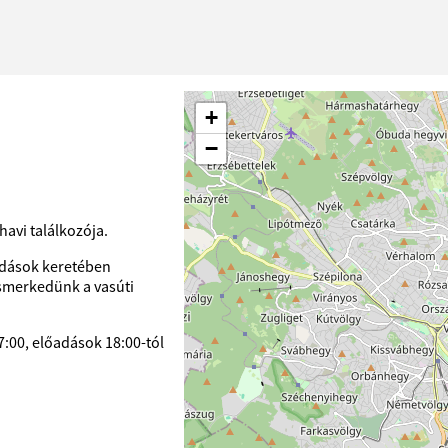
+
−
avi találkozója.
őadások keretében
ismerkedünk a vasúti
7:00, előadások 18:00-tól