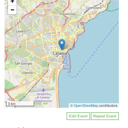
+
−
3 km
©
OpenStreetMap
contributors
Edit Event
Repeat Event