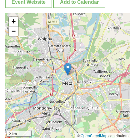
Event Website
Add to Calendar
+
−
2 km
©
OpenStreetMap
contributors