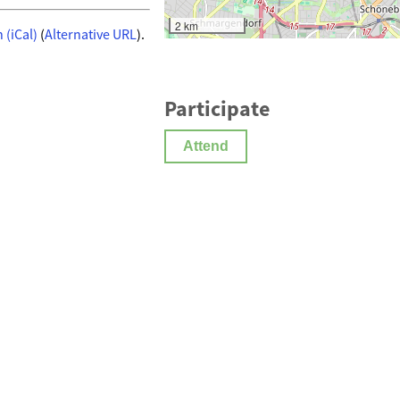
2 km
 (iCal)
(
Alternative URL
).
Participate
Attend