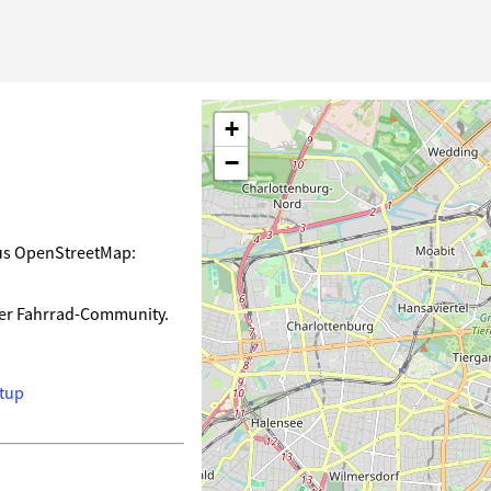
+
−
aus OpenStreetMap:
der Fahrrad-Community.
tup