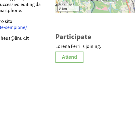
successivo editing da
2 km
smartphone.
o sito:
ate-sempione/
Participate
pheus@linux.it
Lorena Ferri is joining.
Attend