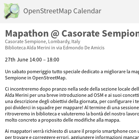
OpenStreetMap Calendar
Mapathon @ Casorate Sempio
Casorate Sempione, Lombardy, Italy
Biblioteca Alda Merini in via Edmondo De Amicis
27th June 14:00 – 18:00
Un sabato pomeriggio tutto speciale dedicato a migliorare la ma
Sempione in OpenStreetMap.
Ci incontreremo dopo pranzo nella sede della sezione locale dell'
Alda Merini per una breve introduzione ad OSM e ai suoi concetti 
una descrizione degli obiettivi della giornata, per configurare i 
poi dividerci in squadre per mappare! Al termine di una sessione d
ritroveremo in biblioteca e valuteremo la bontà del nostro lavo
molto concreto a proposito delle modifiche alla mappa.
Ai mappatori verrà richiesto di usare il proprio smartphone con 
per trovare e correggere errori, aggiungere informazioni mancan