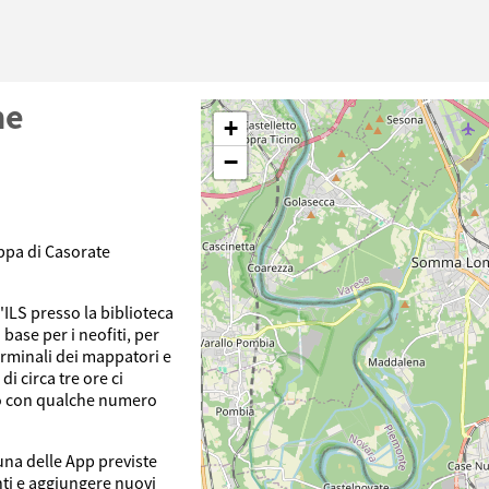
ne
+
−
ppa di Casorate
ILS presso la biblioteca
base per i neofiti, per
terminali dei mappatori e
i circa tre ore ci
ro con qualche numero
una delle App previste
ti e aggiungere nuovi