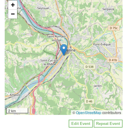
+
−
2 km
©
OpenStreetMap
contributors
Edit Event
Repeat Event