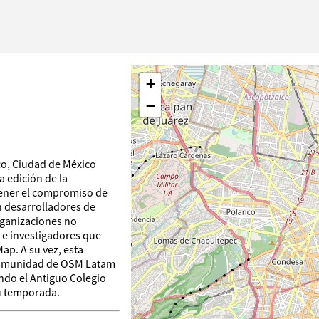
+
−
ico, Ciudad de México
a edición de la
ener el compromiso de
 desarrolladores de
rganizaciones no
 e investigadores que
ap. A su vez, esta
a comunidad de OSM Latam
iendo el Antiguo Colegio
su temporada.