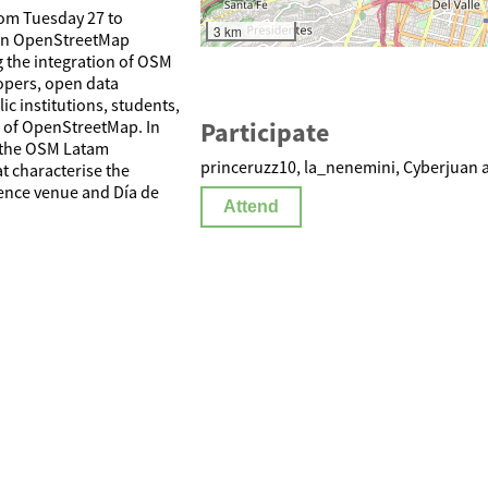
rom Tuesday 27 to
3 km
ican OpenStreetMap
 the integration of OSM
opers, open data
 institutions, students,
Participate
e of OpenStreetMap. In
of the OSM Latam
princeruzz10, la_nenemini, Cyberjuan a
t characterise the
rence venue and Día de
Attend