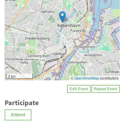
2 km
©
OpenStreetMap
contributors
Edit Event
Repeat Event
Participate
Attend