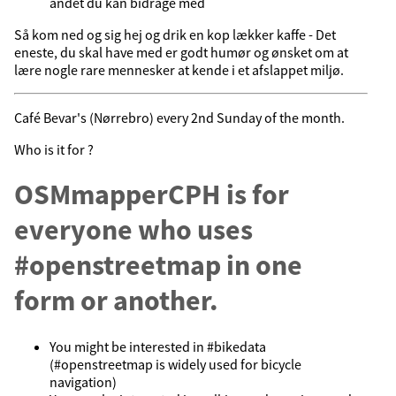
andet du kan bidrage med
Så kom ned og sig hej og drik en kop lækker kaffe - Det
eneste, du skal have med er godt humør og ønsket om at
lære nogle rare mennesker at kende i et afslappet miljø.
Café Bevar's (Nørrebro) every 2nd Sunday of the month.
Who is it for ?
OSMmapperCPH is for
everyone who uses
#openstreetmap in one
form or another.
You might be interested in #bikedata
(#openstreetmap is widely used for bicycle
navigation)