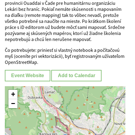
provincii Ouaddai v Čade pre humanitárnu organizáciu
Lekári bez hraníc. Pokiaľ nemáte skúsenosti s mapovaním
na diaľku (remote mapping) tak to vôbec nevadí, pretože
všetko potrebné sa naučíte na mieste. Po krátkom školení
práce s iD editorom už budete môcť sami mapovať. Srdečne
pozývame aj skúsených mapérov, ktorí už žiadne školenia
nepotrebujú a chcú len nerušene mapovať.
Čo potrebujete: priniesť si vlastný notebook a počítačovú
myš (oceníte pri vektorizácii), byť registrovaným užívateľom
OpenStreetMap.
Event Website
Add to Calendar
+
−