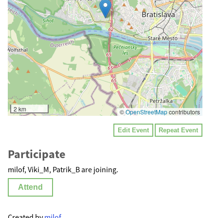
2 km
©
OpenStreetMap
contributors
Edit Event
Repeat Event
Participate
milof, Viki_M, Patrik_B are joining.
Attend
Created by
milof