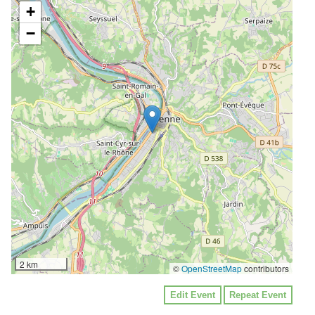
+
−
2 km
©
OpenStreetMap
contributors
Edit Event
Repeat Event