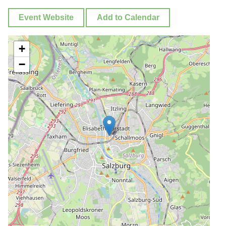
Event Website
Add to Calendar
+
−