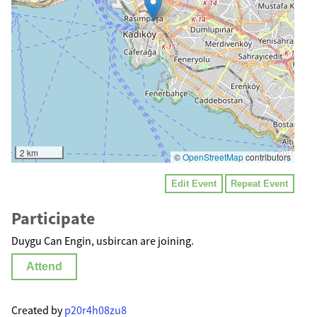
2 km
©
OpenStreetMap
contributors
Edit Event
Repeat Event
Participate
Duygu Can Engin, usbircan are joining.
Attend
Created by
p20r4h08zu8