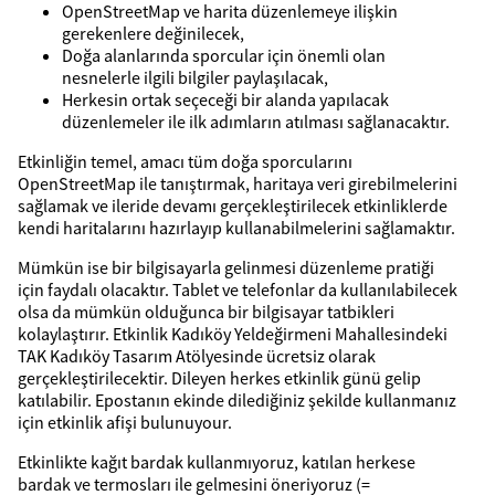
OpenStreetMap ve harita düzenlemeye ilişkin
gerekenlere değinilecek,
Doğa alanlarında sporcular için önemli olan
nesnelerle ilgili bilgiler paylaşılacak,
Herkesin ortak seçeceği bir alanda yapılacak
düzenlemeler ile ilk adımların atılması sağlanacaktır.
Etkinliğin temel, amacı tüm doğa sporcularını
OpenStreetMap ile tanıştırmak, haritaya veri girebilmelerini
sağlamak ve ileride devamı gerçekleştirilecek etkinliklerde
kendi haritalarını hazırlayıp kullanabilmelerini sağlamaktır.
Mümkün ise bir bilgisayarla gelinmesi düzenleme pratiği
için faydalı olacaktır. Tablet ve telefonlar da kullanılabilecek
olsa da mümkün olduğunca bir bilgisayar tatbikleri
kolaylaştırır. Etkinlik Kadıköy Yeldeğirmeni Mahallesindeki
TAK Kadıköy Tasarım Atölyesinde ücretsiz olarak
gerçekleştirilecektir. Dileyen herkes etkinlik günü gelip
katılabilir. Epostanın ekinde dilediğiniz şekilde kullanmanız
için etkinlik afişi bulunuyour.
Etkinlikte kağıt bardak kullanmıyoruz, katılan herkese
bardak ve termosları ile gelmesini öneriyoruz (=