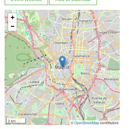
+
−
2 km
©
OpenStreetMap
contributors