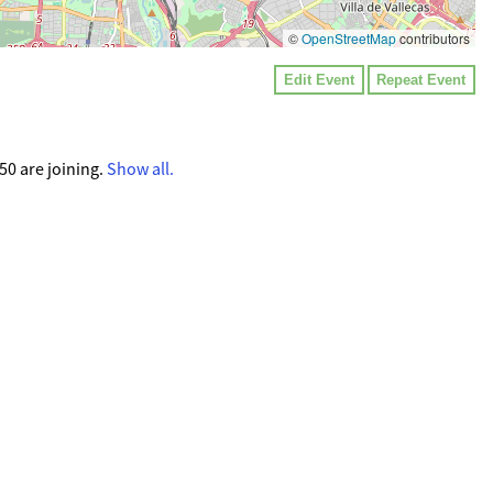
©
OpenStreetMap
contributors
Edit Event
Repeat Event
0 are joining.
Show all.