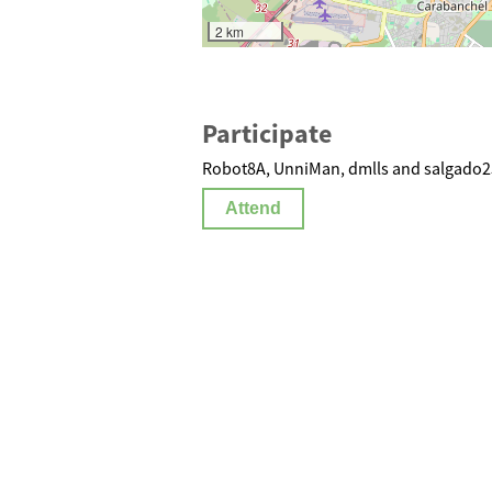
2 km
Participate
Robot8A, UnniMan, dmlls and salgado25
Attend