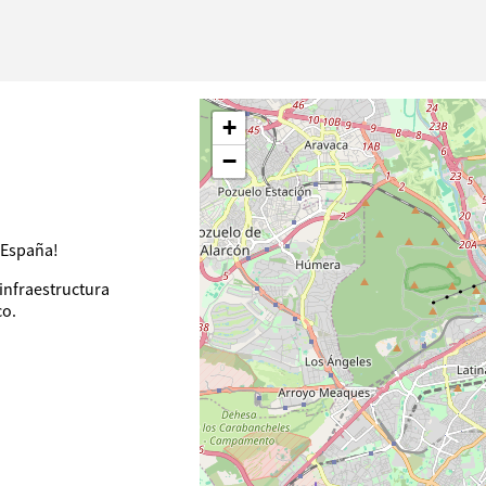
+
−
 España!
 infraestructura
co.