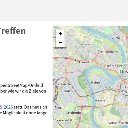
reffen
+
−
m OpenStreetMap-Umfeld
er wie wir die Ziele von
US-2026
statt. Das hat sich
e Möglichkeit ohne lange