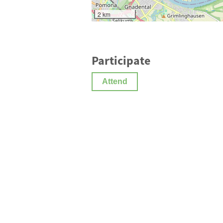
2 km
Participate
Attend