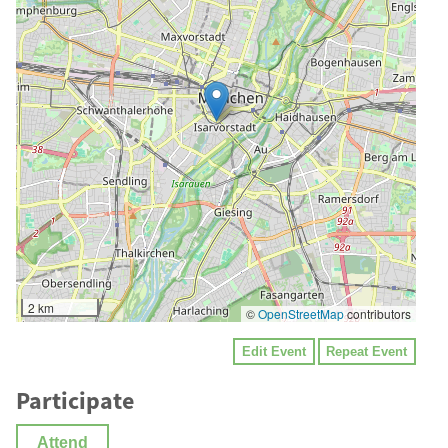
2 km
©
OpenStreetMap
contributors
Edit Event
Repeat Event
Participate
Attend