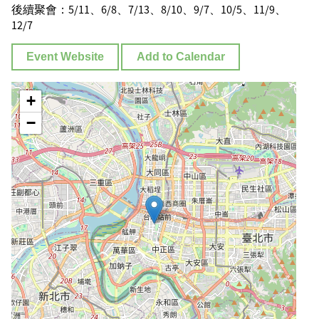
後續聚會：5/11、6/8、7/13、8/10、9/7、10/5、11/9、
12/7
Event Website
Add to Calendar
+
−