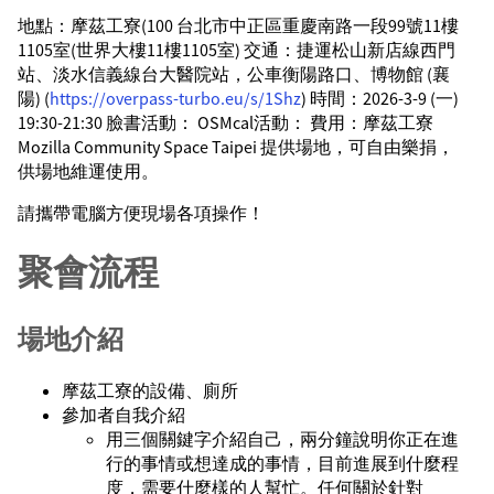
地點：摩茲工寮(100 台北市中正區重慶南路一段99號11樓
1105室(世界大樓11樓1105室) 交通：捷運松山新店線西門
站、淡水信義線台大醫院站，公車衡陽路口、博物館 (襄
陽) (
https://overpass-turbo.eu/s/1Shz
) 時間：2026-3-9 (一)
19:30-21:30 臉書活動： OSMcal活動： 費用：摩茲工寮
Mozilla Community Space Taipei 提供場地，可自由樂捐，
供場地維運使用。
請攜帶電腦方便現場各項操作！
聚會流程
場地介紹
摩茲工寮的設備、廁所
參加者自我介紹
用三個關鍵字介紹自己，兩分鐘說明你正在進
行的事情或想達成的事情，目前進展到什麼程
度，需要什麼樣的人幫忙。任何關於針對