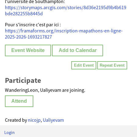
l'université de Southampton:
https://storymaps.arcgis.com/stories/8d36e2195d9b4b619
bde282255b8445d
Pour s'inscrire c'est par ici :
https://framaforms.org/inscription-mapathons-en-ligne-
2025-2026-1693217827
Event Website
Add to Calendar
Edit Event
Repeat Event
Participate
WanderingLeon, Ualiyevam are joining.
Attend
Created by
nicojp
,
Ualiyevam
Login