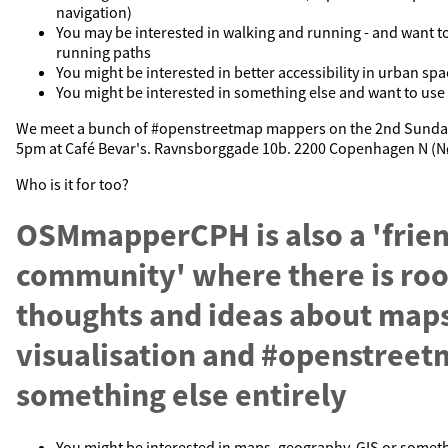
navigation)
You may be interested in walking and running - and want 
running paths
You might be interested in better accessibility in urban spac
You might be interested in something else and want to us
We meet a bunch of #openstreetmap mappers on the 2nd Sunday
5pm at Café Bevar's. Ravnsborggade 10b. 2200 Copenhagen N (N
Who is it for too?
OSMmapperCPH is also a 'frie
community' where there is roo
thoughts and ideas about map
visualisation and #openstreet
something else entirely
You might be interested in maps, geography, GIS or someth