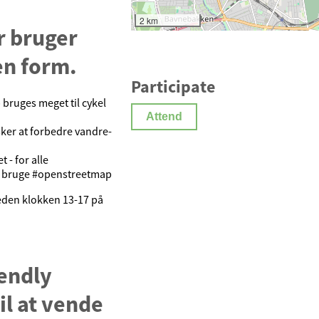
2 km
r bruger
en form.
Participate
bruges meget til cykel
Attend
sker at forbedre vandre-
 - for alle
ne bruge #openstreetmap
eden klokken 13-17 på
endly
il at vende