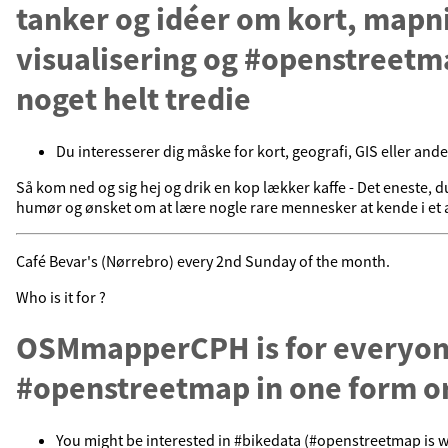
tanker og idéer om kort, mapn
visualisering og #openstreetma
noget helt tredie
Du interesserer dig måske for kort, geografi, GIS eller an
Så kom ned og sig hej og drik en kop lækker kaffe - Det eneste, 
humør og ønsket om at lære nogle rare mennesker at kende i et a
Café Bevar's (Nørrebro) every 2nd Sunday of the month.
Who is it for ?
OSMmapperCPH is for everyon
#openstreetmap in one form or
You might be interested in #bikedata (#openstreetmap is wi