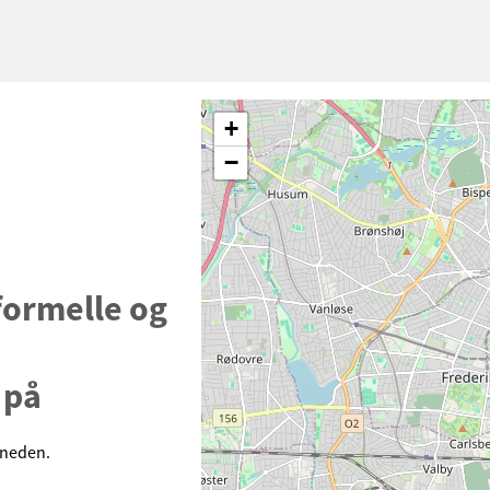
+
−
ormelle og
 på
åneden.