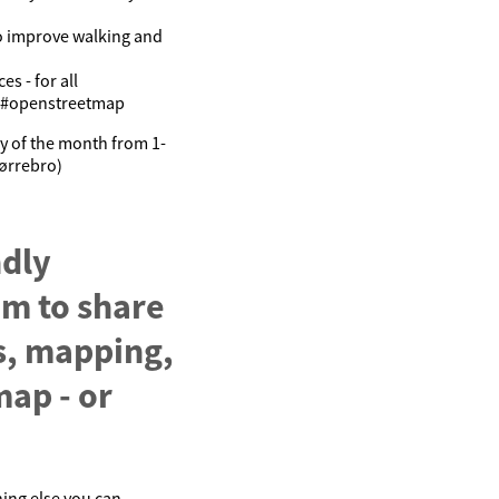
to improve walking and
es - for all
e #openstreetmap
 of the month from 1-
ørrebro)
ndly
m to share
s, mapping,
map - or
ing else you can