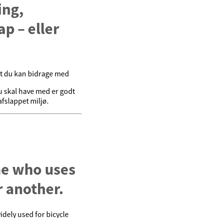
ing,
p – eller
det du kan bidrage med
du skal have med er godt
fslappet miljø.
e who uses
 another.
dely used for bicycle