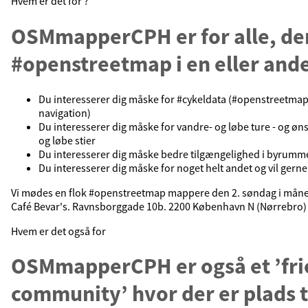
Hvem er det for ?
OSMmapperCPH er for alle, de
#openstreetmap i en eller and
Du interesserer dig måske for #cykeldata (#openstreetmap 
navigation)
Du interesserer dig måske for vandre- og løbe ture - og øn
og løbe stier
Du interesserer dig måske bedre tilgængelighed i byrummet
Du interesserer dig måske for noget helt andet og vil ger
Vi mødes en flok #openstreetmap mappere den 2. søndag i mån
Café Bevar's. Ravnsborggade 10b. 2200 København N (Nørrebro)
Hvem er det også for
OSMmapperCPH er også et ’fri
community’ hvor der er plads t