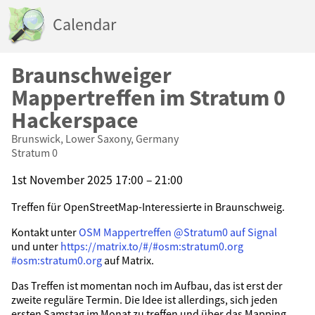
Calendar
Braunschweiger
Mappertreffen im Stratum 0
Hackerspace
Brunswick, Lower Saxony, Germany
Stratum 0
1st November 2025 17:00 – 21:00
Treffen für OpenStreetMap-Interessierte in Braunschweig.
Kontakt unter
OSM Mappertreffen @Stratum0 auf Signal
und unter
https://matrix.to/#/#osm:stratum0.org
#osm:stratum0.org
auf Matrix.
Das Treffen ist momentan noch im Aufbau, das ist erst der
zweite reguläre Termin. Die Idee ist allerdings, sich jeden
ersten Samstag im Monat zu treffen und über das Mapping