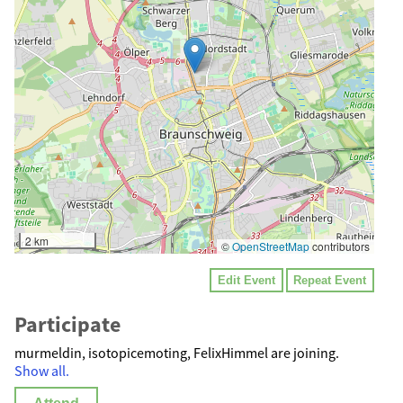
2 km
©
OpenStreetMap
contributors
Edit Event
Repeat Event
Participate
murmeldin, isotopicemoting, FelixHimmel are joining.
Show all.