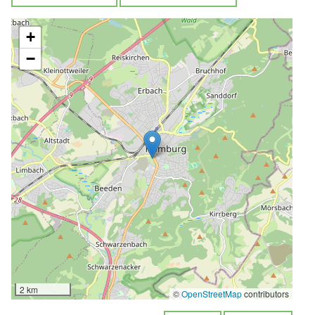
+
−
2 km
©
OpenStreetMap
contributors