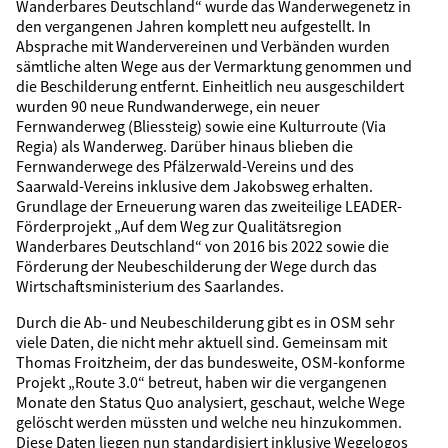
Wanderbares Deutschland“ wurde das Wanderwegenetz in
den vergangenen Jahren komplett neu aufgestellt. In
Absprache mit Wandervereinen und Verbänden wurden
sämtliche alten Wege aus der Vermarktung genommen und
die Beschilderung entfernt. Einheitlich neu ausgeschildert
wurden 90 neue Rundwanderwege, ein neuer
Fernwanderweg (Bliessteig) sowie eine Kulturroute (Via
Regia) als Wanderweg. Darüber hinaus blieben die
Fernwanderwege des Pfälzerwald-Vereins und des
Saarwald-Vereins inklusive dem Jakobsweg erhalten.
Grundlage der Erneuerung waren das zweiteilige LEADER-
Förderprojekt „Auf dem Weg zur Qualitätsregion
Wanderbares Deutschland“ von 2016 bis 2022 sowie die
Förderung der Neubeschilderung der Wege durch das
Wirtschaftsministerium des Saarlandes.
Durch die Ab- und Neubeschilderung gibt es in OSM sehr
viele Daten, die nicht mehr aktuell sind. Gemeinsam mit
Thomas Froitzheim, der das bundesweite, OSM-konforme
Projekt „Route 3.0“ betreut, haben wir die vergangenen
Monate den Status Quo analysiert, geschaut, welche Wege
gelöscht werden müssten und welche neu hinzukommen.
Diese Daten liegen nun standardisiert inklusive Wegelogos