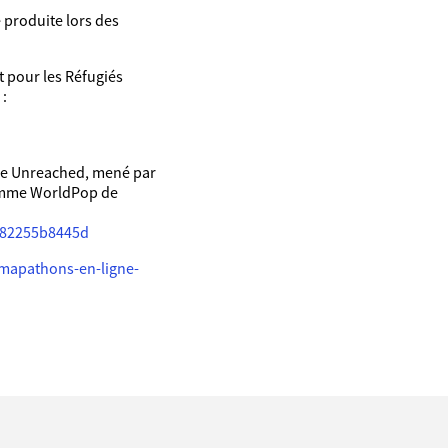
 produite lors des
 pour les Réfugiés
 :
he Unreached, mené par
ramme WorldPop de
282255b8445d
-mapathons-en-ligne-