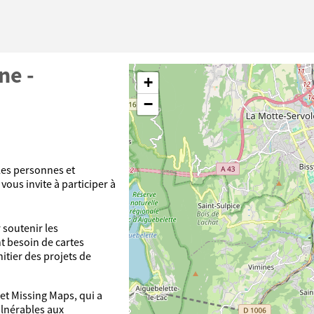
ne -
+
−
les personnes et
vous invite à participer à
 soutenir les
nt besoin de cartes
nitier des projets de
et Missing Maps, qui a
ulnérables aux