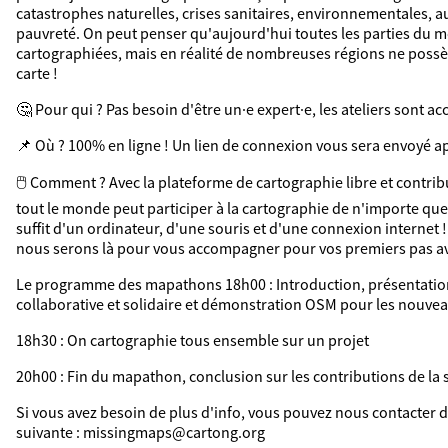
catastrophes naturelles, crises sanitaires, environnementales, aux
pauvreté. On peut penser qu'aujourd'hui toutes les parties du 
cartographiées, mais en réalité de nombreuses régions ne poss
carte !
🤔​ Pour qui ? Pas besoin d'être un·e expert·e, les ateliers sont ac
📌​ Où ? 100% en ligne ! Un lien de connexion vous sera envoyé ap
🖱️​ Comment ? Avec la plateforme de cartographie libre et contr
tout le monde peut participer à la cartographie de n'importe quell
suffit d'un ordinateur, d'une souris et d'une connexion internet !
nous serons là pour vous accompagner pour vos premiers pas a
Le programme des mapathons 18h00 : Introduction, présentation
collaborative et solidaire et démonstration OSM pour les nouvea
18h30 : On cartographie tous ensemble sur un projet
20h00 : Fin du mapathon, conclusion sur les contributions de la 
Si vous avez besoin de plus d'info, vous pouvez nous contacter d
suivante : missingmaps@cartong.org