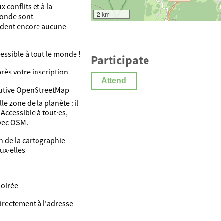
 conflits et à la
2 km
monde sont
èdent encore aucune
cessible à tout le monde !
Participate
rès votre inscription
Attend
ibutive OpenStreetMap
e zone de la planète : il
 Accessible à tout·es,
vec OSM.
 de la cartographie
ux·elles
soirée
irectement à l'adresse