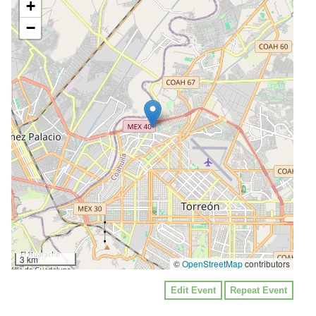
+
−
3 km
©
OpenStreetMap
contributors
Edit Event
Repeat Event