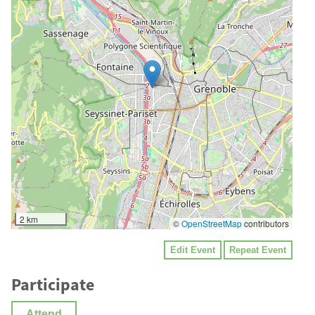
2 km
©
OpenStreetMap
contributors
Edit Event
Repeat Event
Participate
Attend