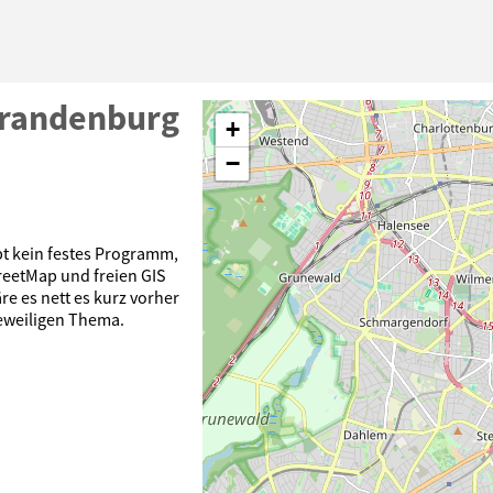
Brandenburg
+
−
t kein festes Programm,
eetMap und freien GIS
e es nett es kurz vorher
eweiligen Thema.