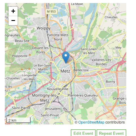
+
−
2 km
©
OpenStreetMap
contributors
Edit Event
Repeat Event