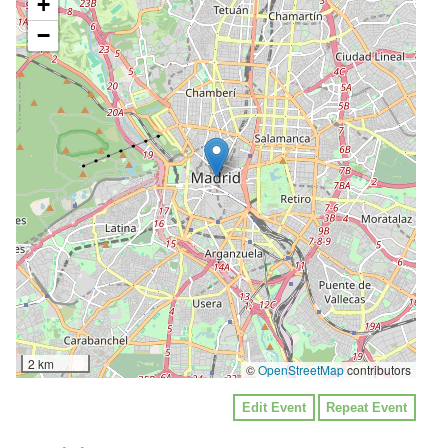
+
−
2 km
©
OpenStreetMap
contributors
Edit Event
Repeat Event