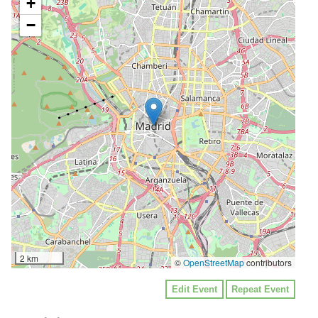
+
−
2 km
©
OpenStreetMap
contributors
Edit Event
Repeat Event