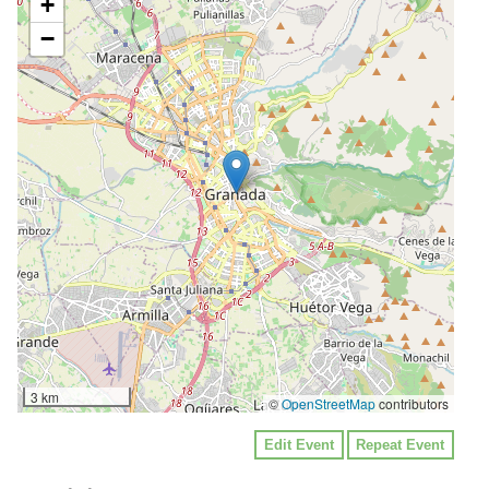
+
−
3 km
©
OpenStreetMap
contributors
Edit Event
Repeat Event