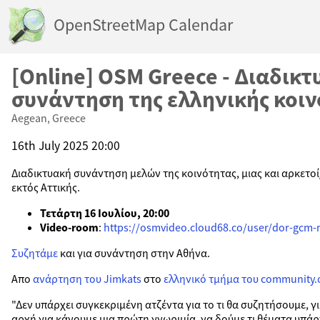
OpenStreetMap Calendar
[Online] OSM Greece - Διαδικ
συνάντηση της ελληνικής κοι
Aegean, Greece
16th July 2025 20:00
Διαδικτυακή συνάντηση μελών της κοινότητας, μιας και αρκετοί
εκτός Αττικής.
Τετάρτη 16 Ιουλίου, 20:00
Video-room
:
https://osmvideo.cloud68.co/user/dor-gcm
Συζητάμε
και για συνάντηση στην Αθήνα.
Απο
ανάρτηση του Jimkats
στο
ελληνικό τμήμα του community.
"Δεν υπάρχει συγκεκριμένη ατζέντα για το τι θα συζητήσουμε, γι’
αρχή για κάνουμε μια πρώτη γνωριμία, να δούμε τι θέματα υπά