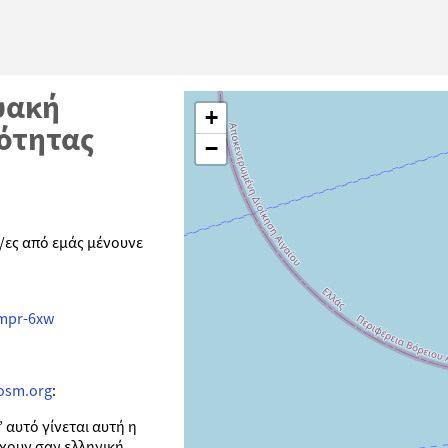
τυακή
+
νότητας
−
/ες από εμάς μένουνε
-mpr-6xw
osm.org
:
 αυτό γίνεται αυτή η
ρχουν σαν ελληνική