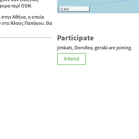
άφορα περί OSM.
3 km
 στην Αθήνα, η οποία
rde στο Άλσος Παπάγου. Θα
Participate
jimkats, Doro8ea, geraki are joining.
Attend