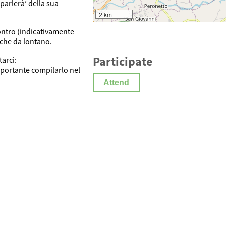
parlerà’ della sua
2 km
ontro (indicativamente
nche da lontano.
Participate
arci:
mportante compilarlo nel
Attend