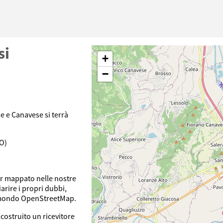
si
+
−
se e Canavese si terrà
TO)
ver mappato nelle nostre
iarire i propri dubbi,
l mondo OpenStreetMap.
costruito un ricevitore